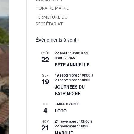
HORAIRE MAIRIE
FERMETURE DU
SECRÉTARIAT
Évènements à venir
22 août : 18h00
à
23
AOÛT
22
août : 23h45
FETE ANNUELLE
19 septembre : 10h00
à
SEP
19
20 septembre : 18h00
JOURNEES DU
PATRIMOINE
14h00
à
20h00
OCT
4
LOTO
21 novembre : 10h00
à
NOV
21
22 novembre : 18h00
MARCHE