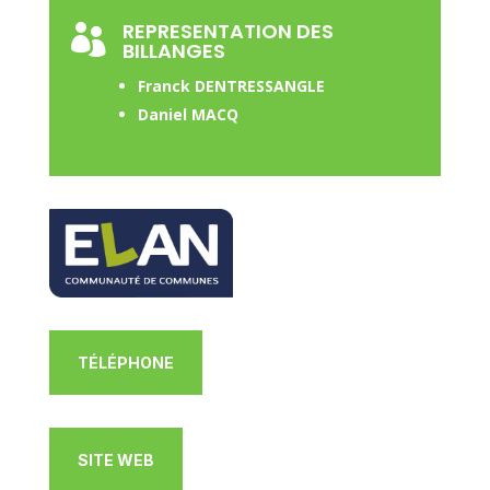
REPRESENTATION DES

BILLANGES
Franck DENTRESSANGLE
Daniel MACQ
TÉLÉPHONE
SITE WEB