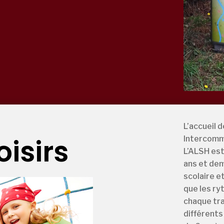
L’accueil d
oisirs
Intercommu
L’ALSH est 
ans et dem
scolaire e
que les ry
chaque tra
différents