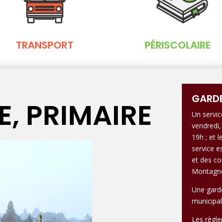
TRANSPORT
PÉRISCOLAIRE
GARDE
, PRIMAIRE
Un service
vendredi,
19h ; et 
service e
et des co
Montagn
Une garde
municipal
Les règle