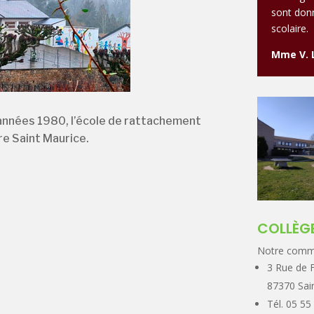
sont donn
scolaire.
Mme V. L
 années 1980, l’école de rattachement
re Saint Maurice.
COLLÈG
Notre comm
3 Rue de F
87370 Sain
Tél. 05 55