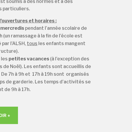
est soumis à des normes et à des
particuliers.
’ouvertures et horaires :
s
mercredis
pendant l’année scolaire de
h (un ramassage à la fin de l’école est
 par l’ALSH,
tous
les enfants mangent
ructure).
 les
petites vacances
(à l’exception des
 de Noël). Les enfants sont accueillis de
. De 7h à 9h et 17h à 19h sont organisés
s de garderie. Les temps d’activités se
t de 9h à 17h.
OIR +