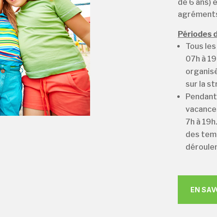
de 6 ans) 
agréments 
Périodes d
Tous le
07h à 19
organisé
sur la st
Pendant
vacances
7h à 19h
des temp
déroulen
EN SAV