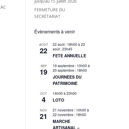
jusqu’au 15 juillet 2026
AZAC
FERMETURE DU
SECRÉTARIAT
Évènements à venir
22 août : 18h00
à
23
AOÛT
22
août : 23h45
FETE ANNUELLE
19 septembre : 10h00
à
SEP
19
20 septembre : 18h00
JOURNEES DU
PATRIMOINE
14h00
à
20h00
OCT
4
LOTO
21 novembre : 10h00
à
NOV
21
22 novembre : 18h00
MARCHE
ARTISANAL –