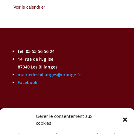
Voir le calendrier
tél. 05 55 56 56 24
14, rue de l’Eglise
87340 Les Billanges
mairiedesbillanges@orange.fr
Facebook
Gérer le consentement aux
Horaires d'ouverture

cookies
Les lundis, mardis et jeudis